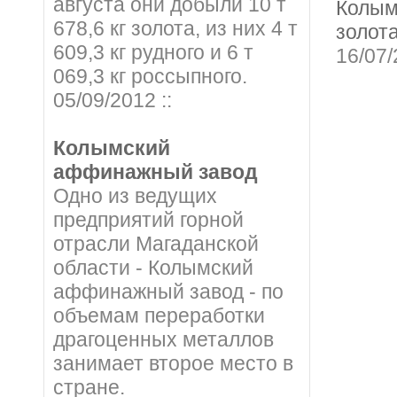
августа они добыли 10 т
Колы
678,6 кг золота, из них 4 т
золот
609,3 кг рудного и 6 т
16/07
069,3 кг россыпного.
05/09/2012 ::
Колымский
аффинажный завод
Одно из ведущих
предприятий горной
отрасли Магаданской
области - Колымский
аффинажный завод - по
объемам переработки
драгоценных металлов
занимает второе место в
стране.