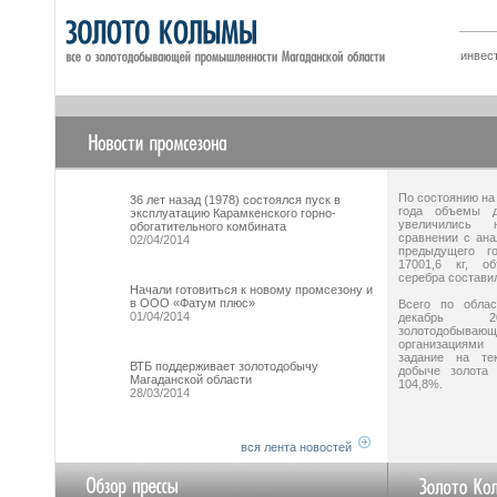
инвес
По состоянию на
36 лет назад (1978) состоялся пуск в
года объемы д
эксплуатацию Карамкенского горно-
увеличились
обогатительного комбината
сравнении с ана
02/04/2014
предыдущего го
17001,6 кг, о
серебра составил
Начали готовиться к новому промсезону и
в ООО «Фатум плюс»
Всего по облас
01/04/2014
декабрь 2
золотодобываю
организация
задание на те
ВТБ поддерживает золотодобычу
добыче золота
Магаданской области
104,8%.
28/03/2014
вся лента новостей