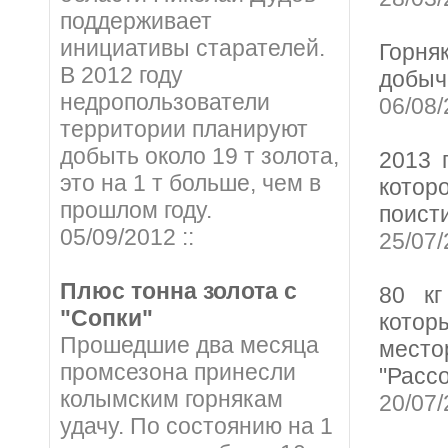
поддерживает
инициативы старателей.
Горня
В 2012 году
добыч
недропользователи
06/08
территории планируют
добыть около 19 т золота,
2013 
это на 1 т больше, чем в
котор
прошлом году.
поист
05/09/2012 ::
25/07
Плюс тонна золота с
80 кг
"Сопки"
кото
Прошедшие два месяца
мест
промсезона принесли
"Расс
колымским горнякам
20/07
удачу. По состоянию на 1