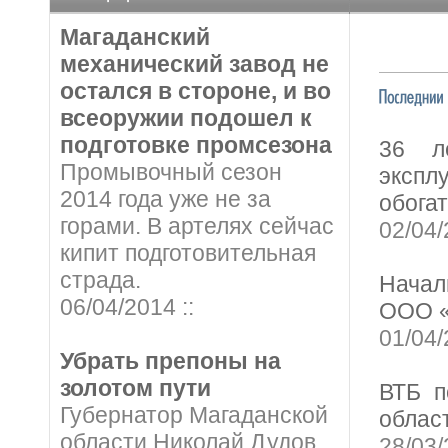
Магаданский
механический завод не
остался в стороне, и во
всеоружии подошел к
подготовке промсезона
36 л
Промывочный сезон
эксп
2014 года уже не за
обога
горами. В артелях сейчас
02/04
кипит подготовительная
страда.
Начал
06/04/2014 ::
ООО «
01/04
Убрать препоны на
золотом пути
ВТБ п
Губернатор Магаданской
облас
области Николай Дудов
28/03