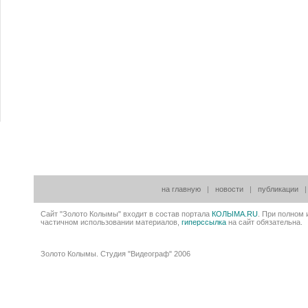
на главную
|
новости
|
публикации
Сайт "Золото Колымы" входит в состав портала
КОЛЫМА
.RU
. При полном 
частичном использовании материалов,
гиперссылка
на сайт обязательна.
Золото Колымы. Студия "Видеограф" 2006