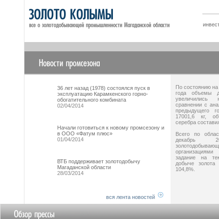
инвес
По состоянию на
36 лет назад (1978) состоялся пуск в
года объемы д
эксплуатацию Карамкенского горно-
увеличились
обогатительного комбината
сравнении с ана
02/04/2014
предыдущего го
17001,6 кг, о
серебра составил
Начали готовиться к новому промсезону и
в ООО «Фатум плюс»
Всего по облас
01/04/2014
декабрь 2
золотодобываю
организация
задание на те
ВТБ поддерживает золотодобычу
добыче золота
Магаданской области
104,8%.
28/03/2014
вся лента новостей