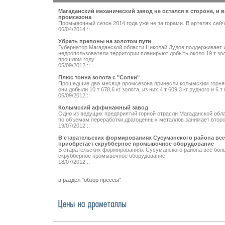
Магаданский механический завод не остался в стороне, и 
промсезона
Промывочный сезон 2014 года уже не за горами. В артелях сейч
06/04/2014 ::
Убрать препоны на золотом пути
Губернатор Магаданской области Николай Дудов поддерживает и
недропользователи территории планируют добыть около 19 т золо
прошлом году.
05/09/2012 ::
Плюс тонна золота с "Сопки"
Прошедшие два месяца промсезона принесли колымским горняка
они добыли 10 т 678,6 кг золота, из них 4 т 609,3 кг рудного и 6 т
05/09/2012 ::
Колымский аффинажный завод
Одно из ведущих предприятий горной отрасли Магаданской обл
по объемам переработки драгоценных металлов занимает второ
19/07/2012 ::
В старательских формированиях Сусуманского района вс
приобретает скрубберное промывочное оборудование
В старательских формированиях Сусуманского района все бол
скрубберное промывочное оборудование
18/07/2012 ::
в раздел "обзор прессы"