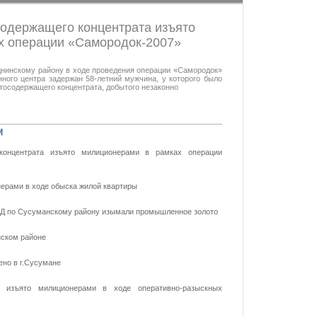
содержащего концентрата изъято
х операции «Самородок-2007»
днинскому району в ходе проведения операции «Самородок»
ного центра задержан 58-летний мужчина, у которого было
тосодержащего концентрата, добытого незаконно
концентрата изъято милиционерами в рамках операции
ерами в ходе обыска жилой квартиры
ВД по Сусуманскому району изымали промышленное золото
нском районе
но в г.Сусумане
 изъято милиционерами в ходе оперативно-разыскных