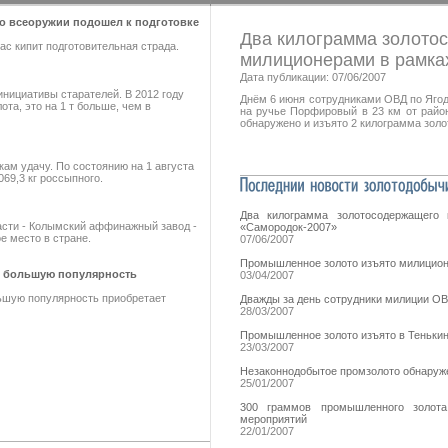
во всеоружии подошел к подготовке
Два килограмма золото
ас кипит подготовительная страда.
милиционерами в рамка
Дата публикации: 07/06/2007
нициативы старателей. В 2012 году
Днём 6 июня сотрудниками ОВД по Яго
та, это на 1 т больше, чем в
на ручье Порфировый в 23 км от район
обнаружено и изъято 2 килограмма золо
м удачу. По состоянию на 1 августа
 069,3 кг россыпного.
Два килограмма золотосодержащего 
асти - Колымский аффинажный завод -
«Самородок-2007»
е место в стране.
07/06/2007
Промышленное золото изъято милицион
е большую популярность
03/04/2007
ьшую популярность приобретает
Дважды за день сотрудники милиции О
28/03/2007
Промышленное золото изъято в Теньки
23/03/2007
Незаконнодобытое промзолото обнаруже
25/01/2007
300 граммов промышленного золота
мероприятий
22/01/2007