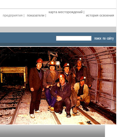
карта месторождений
|
|
предприятия
|
показатели
|
история освоения