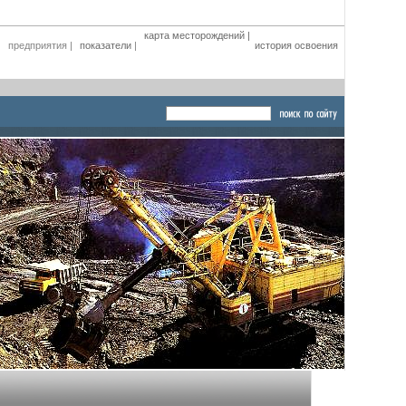
карта месторождений
|
|
предприятия
|
показатели
|
история освоения