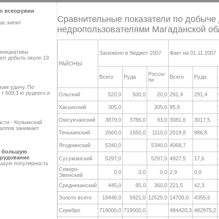
во всеоружии
Сравнительные показатели по добыче
ас кипит
недропользователями Магаданской обл
 инициативы
Заложено в бюджет 2007
Факт на 01.11.2007
ют добыть около 19
РАЙОНЫ
Россы-
Всего
Руда
Всего
Руда
пи
ам удачу. По
т 609,3 кг рудного и
Ольский
520,0
500,0
20,0
291,4
291,4
Хасынский
305,0
305,0
95,6
Омсукчанский
3879,0
3786,0
93,0
3081,6
3017,5
асти - Колымский
аллов занимает
Тенькинский
2660,0
1550,0
1110,0
2019,8
986,8
Ягоднинский
5340,0
5340,0
4068,7
е большую
орудование
Сусуманский
5297,0
5297,0
4927,5
17,6
ьшую популярность
Северо-
0,0
0,0
0,0
2,9
0,0
Эвенский
Среднеканский
445,0
85,0
360,0
221,5
42,3
Золото всего
18446,0
5921,0
12525,0
14709,0
4355,6
Серебро
719000,0
719000,0
484420,3
482975,2