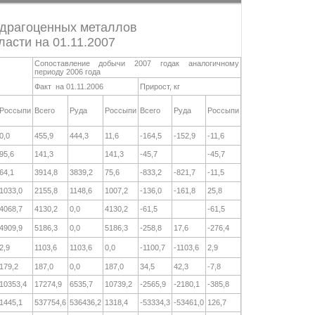
 драгоценных металлов
асти на 01.11.2007
Сопоставление добычи 2007 годак аналогичному
периоду 2006 года
Факт на 01.11.2006
Прирост, кг
Россыпи
Всего
Руда
Россыпи
Всего
Руда
Россыпи
0,0
455,9
444,3
11,6
-164,5
-152,9
-11,6
95,6
141,3
141,3
-45,7
-45,7
64,1
3914,8
3839,2
75,6
-833,2
-821,7
-11,5
1033,0
2155,8
1148,6
1007,2
-136,0
-161,8
25,8
4068,7
4130,2
0,0
4130,2
-61,5
-61,5
4909,9
5186,3
0,0
5186,3
-258,8
17,6
-276,4
2,9
1103,6
1103,6
0,0
-1100,7
-1103,6
2,9
179,2
187,0
0,0
187,0
34,5
42,3
-7,8
10353,4
17274,9
6535,7
10739,2
-2565,9
-2180,1
-385,8
1445,1
537754,6
536436,2
1318,4
-53334,3
-53461,0
126,7